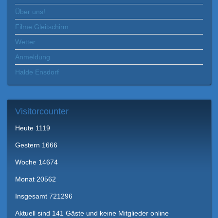
Über uns!
Filme Gleitschirm
Wetter
Anmeldung
Halde Ensdorf
Visitorcounter
Heute
1119
Gestern
1666
Woche
14674
Monat
20562
Insgesamt
721296
Aktuell sind 141 Gäste und keine Mitglieder online