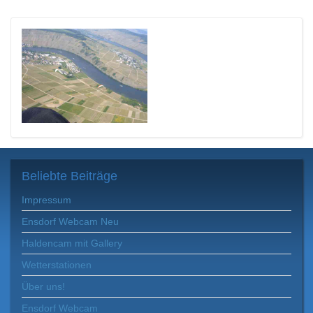
Beliebte
Beiträge
Impressum
Ensdorf Webcam Neu
Haldencam mit Gallery
Wetterstationen
Über uns!
Ensdorf Webcam