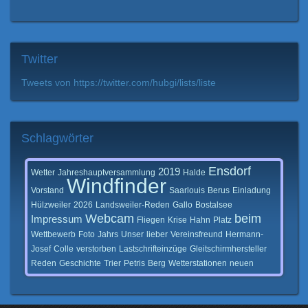
Twitter
Tweets von https://twitter.com/hubgi/lists/liste
Schlagwörter
Ensdorf
2019
Wetter
Jahreshauptversammlung
Halde
Windfinder
Vorstand
Saarlouis
Berus
Einladung
Hülzweiler
2026
Landsweiler-Reden
Gallo
Bostalsee
Webcam
beim
Impressum
Fliegen
Krise
Hahn
Platz
Wettbewerb
Foto
Jahrs
Unser
lieber
Vereinsfreund
Hermann-
Josef
Colle
verstorben
Lastschrifteinzüge
Gleitschirmhersteller
Reden
Geschichte
Trier
Petris
Berg
Wetterstationen
neuen