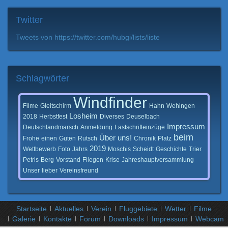
Twitter
Tweets von https://twitter.com/hubgi/lists/liste
Schlagwörter
Windfinder
Filme
Gleitschirm
Hahn
Wehingen
Losheim
2018
Herbstfest
Diverses
Deuselbach
Impressum
Deutschlandmarsch
Anmeldung
Lastschrifteinzüge
beim
Über
uns!
Frohe
einen
Guten
Rutsch
Chronik
Platz
2019
Wettbewerb
Foto
Jahrs
Moschis
Scheidt
Geschichte
Trier
Petris
Berg
Vorstand
Fliegen
Krise
Jahreshauptversammlung
Unser
lieber
Vereinsfreund
Startseite
Aktuelles
Verein
Fluggebiete
Wetter
Filme
Galerie
Kontakte
Forum
Downloads
Impressum
Webcam