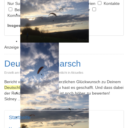
Nur Suchen:
Suche in Events
Kategorien
Kontakte
Beiträge
Newsfeeds
Schlagwörter
Kommentare
Insgesamt ein Ergebnis gefunden!
Anzeige #
Deutschlandmarsch
Erstellt am 02. September 2015. Veröffentlicht in Aktuelles
Bericht vom 18.08 in der SZ Herzlichen Glückwunsch zu Deinem
Deutschlandmarsch
Sidney. Du hast es geschafft. Und dass dabei
der Rekord gebrochen wurde, ist noch höher zu bewerten!
Sidney ...
Startseite