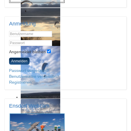
Anmeldung
Angemeldet bleiben
Anmelden
Passwort vergessen?
Benutzername vergessen?
Registrieren
Ensdorf
Webcam