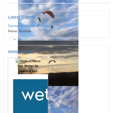
Latest
Events
Ganzen Kalender ansehen
Keine Termine
Wetteronline
Das Wetter für
Saarbrücken