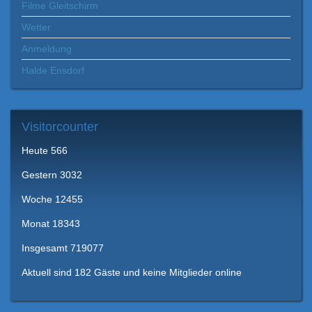
Filme Gleitschirm
Wetter
Anmeldung
Halde Ensdorf
Visitorcounter
Heute
566
Gestern
3032
Woche
12455
Monat
18343
Insgesamt
719077
Aktuell sind 182 Gäste und keine Mitglieder online