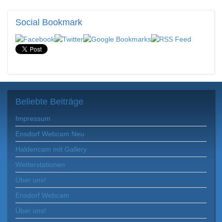
Social
Bookmark
Beliebte
Beiträge
Impressum
Ensdorf Webcam Neu
Haldencam mit Gallery
Wetterstationen
Über uns!
Ensdorf Webcam
Über uns!