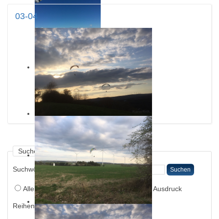
03-04
Suchen
Suchwörter:
Suchen
Alle Wörter
Irgendein Wort
Exakter Ausdruck
Reihenfolge: