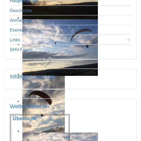
Hauptbeiträge
Geschichte
Anmeldung
Events
Links
DHV-Feeds
Inhaltsverzeichnis
Wetterstationen
Übersicht