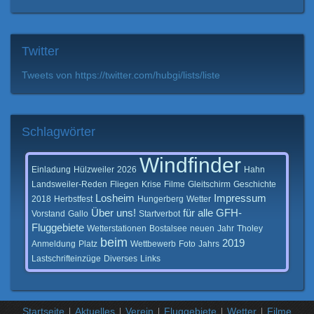
Twitter
Tweets von https://twitter.com/hubgi/lists/liste
Schlagwörter
Windfinder
Einladung
Hülzweiler
2026
Hahn
Landsweiler-Reden
Fliegen
Krise
Filme
Gleitschirm
Geschichte
Losheim
Impressum
2018
Herbstfest
Hungerberg
Wetter
Über
uns!
für
alle
GFH-
Vorstand
Gallo
Startverbot
Fluggebiete
Wetterstationen
Bostalsee
neuen
Jahr
Tholey
beim
2019
Anmeldung
Platz
Wettbewerb
Foto
Jahrs
Lastschrifteinzüge
Diverses
Links
Startseite
Aktuelles
Verein
Fluggebiete
Wetter
Filme