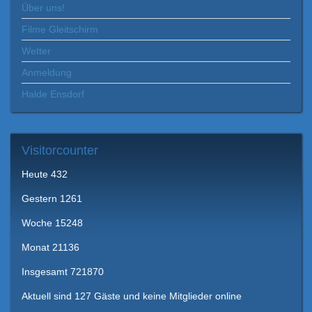
Über uns!
Filme Gleitschirm
Wetter
Anmeldung
Halde Ensdorf
Visitorcounter
Heute
432
Gestern
1261
Woche
15248
Monat
21136
Insgesamt
721870
Aktuell sind 127 Gäste und keine Mitglieder online