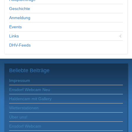
Geschichte
Anmeldung
Events
Links
DHV-Feeds
Beliebte
Beiträge
Impressum
Ensdorf Webcam Neu
Haldencam mit Gallery
Wetterstationen
Über uns!
Ensdorf Webcam