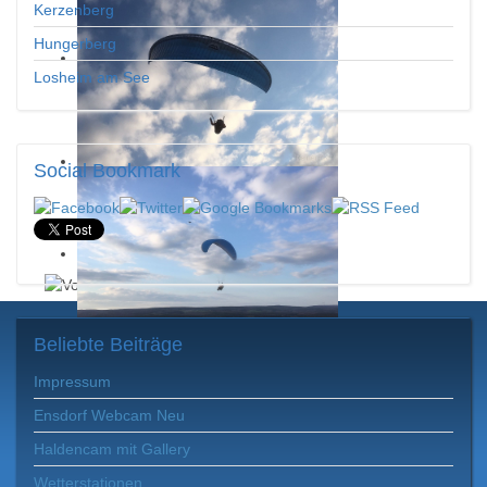
Kerzenberg
Hungerberg
Losheim am See
Social
Bookmark
Beliebte
Beiträge
Impressum
Ensdorf Webcam Neu
Haldencam mit Gallery
Wetterstationen