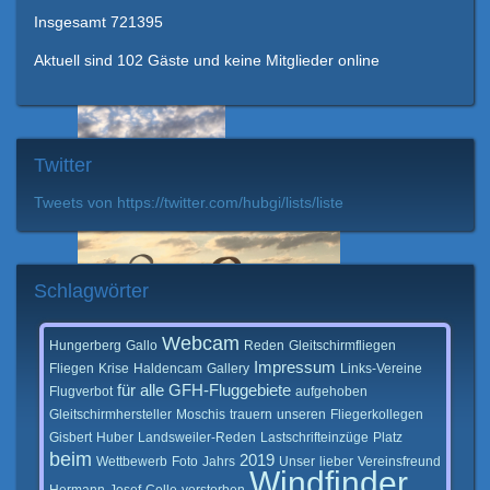
Insgesamt
721395
Aktuell sind 102 Gäste und keine Mitglieder online
Twitter
Tweets von https://twitter.com/hubgi/lists/liste
Schlagwörter
Webcam
Hungerberg
Gallo
Reden
Gleitschirmfliegen
Impressum
Fliegen
Krise
Haldencam
Gallery
Links-Vereine
für
alle
GFH-Fluggebiete
Flugverbot
aufgehoben
Gleitschirmhersteller
Moschis
trauern
unseren
Fliegerkollegen
Gisbert
Huber
Landsweiler-Reden
Lastschrifteinzüge
Platz
beim
2019
Wettbewerb
Foto
Jahrs
Unser
lieber
Vereinsfreund
Windfinder