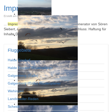
Impressum
Erstellt am 02. September 2015. Veröffentlicht in Impressum
...
Impressum
erstellt durch den Impressum-Generator von Sören
Siebert, Anwalt für Internetrecht Haftungsausschluss: Haftung für
Inhalte Die Inhalte unserer Seiten wurden ...
Fluggebiete
Halde Ensdorf
Halde Ensdorf Routenplaner
Galgenberg (Gallo)
Galgenberg (Gallo) Routenplaner
Wehingen
Landsweiler-Reden
Scheidt