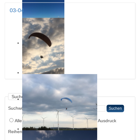
03-04
Suchen
Suchwörter:
Suchen
Alle Wörter
Irgendein Wort
Exakter Ausdruck
Reihenfolge: