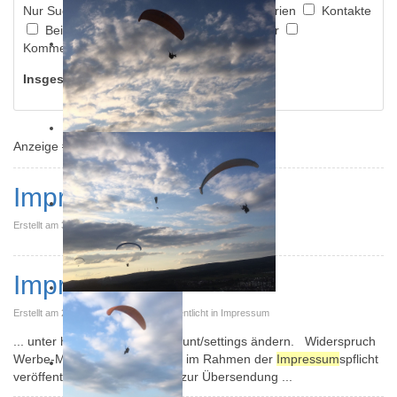
Nur Suchen:
Suche in Events
Kategorien
Kontakte
Beiträge
Newsfeeds
Schlagwörter
Kommentare
Insgesamt 3 Ergebnisse gefunden!
Anzeige #
Impressum
Erstellt am 31. August 2015. Veröffentlicht in Kategorie
Impressum
Erstellt am 24. September 2015. Veröffentlicht in Impressum
... unter http://twitter.com/account/settings ändern. Widerspruch
Werbe-Mails Der Nutzung von im Rahmen der
Impressum
spflicht
veröffentlichten Kontaktdaten zur Übersendung ...