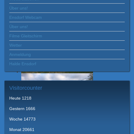
Über uns!
Ensdorf Webcam
Über uns!
Filme Gleitschirm
Wetter
Anmeldung
Halde Ensdorf
Visitorcounter
Heute
1218
Gestern
1666
Woche
14773
Monat
20661