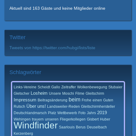
Aktuell sind 163 Gäste und keine Mitglieder online
Twitter
Tweets von https://twitter.com/hubgi/lists/liste
Schlagwörter
Links-Vereine
Scheidt
Gallo
Zeitraffer
Wolkenbewegung
Stubaier
Losheim
Gletscher
Unsere
Moschi
Filme
Gleitschirm
beim
Impressum
Beitragsänderung
Frohe
einen
Guten
Über
uns!
Rutsch
Landsweiler-Reden
Gleitschirmhersteller
2019
Deutschlandmarsch
Platz
Wettbewerb
Foto
Jahrs
Wehingen
trauern
unseren
Fliegerkollegen
Gisbert
Huber
Windfinder
Saarlouis
Berus
Deuselbach
Kerzenberg