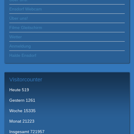
Ensdorf Webcam
Über uns!
Filme Gleitschirm
Wetter
Anmeldung
Halde Ensdorf
Visitorcounter
Heute
519
Gestern
1261
Woche
15335
Monat
21223
Insgesamt
721957