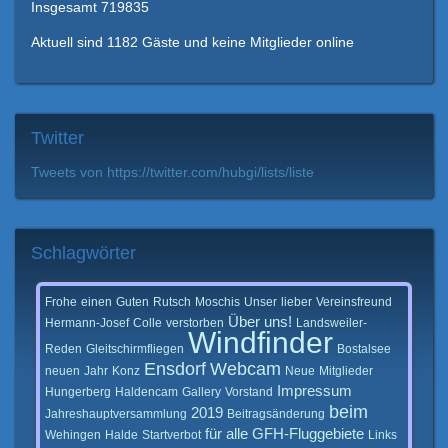
Insgesamt
719835
Aktuell sind 1182 Gäste und keine Mitglieder online
Twitter
Tweets von https://twitter.com/hubgi/lists/liste
Schlagwörter
Frohe
einen
Guten
Rutsch
Moschis
Unser
lieber
Vereinsfreund
Über
uns!
Hermann-Josef
Colle
verstorben
Landsweiler-
Windfinder
Reden
Gleitschirmfliegen
Bostalsee
Ensdorf
Webcam
neuen
Jahr
Konz
Neue
Mitglieder
Impressum
Hungerberg
Haldencam
Gallery
Vorstand
beim
2019
Jahreshauptversammlung
Beitragsänderung
für
alle
GFH-Fluggebiete
Wehingen
Halde
Startverbot
Links