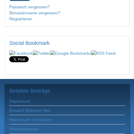
Passwort vergessen?
Benutzername vergessen?
Registrieren
Social
Bookmark
Beliebte
Beiträge
Impressum
Ensdorf Webcam Neu
Haldencam mit Gallery
Wetterstationen