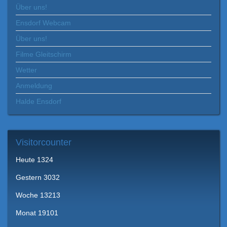
Über uns!
Ensdorf Webcam
Über uns!
Filme Gleitschirm
Wetter
Anmeldung
Halde Ensdorf
Visitorcounter
Heute
1324
Gestern
3032
Woche
13213
Monat
19101