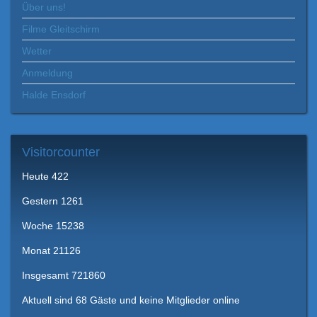
Über uns!
Filme Gleitschirm
Wetter
Anmeldung
Halde Ensdorf
Visitorcounter
Heute
422
Gestern
1261
Woche
15238
Monat
21126
Insgesamt
721860
Aktuell sind 68 Gäste und keine Mitglieder online