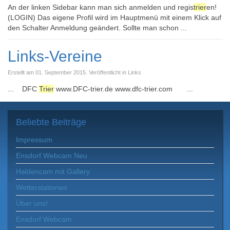
An der linken Sidebar kann man sich anmelden und regis
trier
en!
(LOGIN) Das eigene Profil wird im Hauptmenü mit einem Klick auf
den Schalter Anmeldung geändert. Sollte man schon ...
Links-Vereine
Erstellt am 01. September 2015. Veröffentlicht in Links
... DFC
Trier
www.DFC-trier.de www.dfc-trier.com ...
Beliebte
Beiträge
Impressum
Ensdorf Webcam Neu
Haldencam mit Gallery
Wetterstationen
Über uns!
Ensdorf Webcam