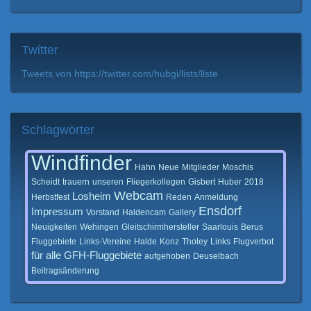
Twitter
Tweets von https://twitter.com/hubgi/lists/liste
Schlagwörter
Windfinder
Hahn
Neue
Mitglieder
Moschis
Scheidt
trauern
unseren
Fliegerkollegen
Gisbert
Huber
2018
Webcam
Losheim
Herbstfest
Reden
Anmeldung
Ensdorf
Impressum
Vorstand
Haldencam
Gallery
Neuigkeiten
Wehingen
Gleitschirmhersteller
Saarlouis
Berus
Fluggebiete
Links-Vereine
Halde
Konz
Tholey
Links
Flugverbot
für
alle
GFH-Fluggebiete
aufgehoben
Deuselbach
Beitragsänderung