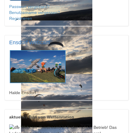
Passwort vergessen?
Benutzername vergessen?
Registrieren
Ensdorf
Webcam
Halde Ensdorf
aktuelles Bild von Wetterstation