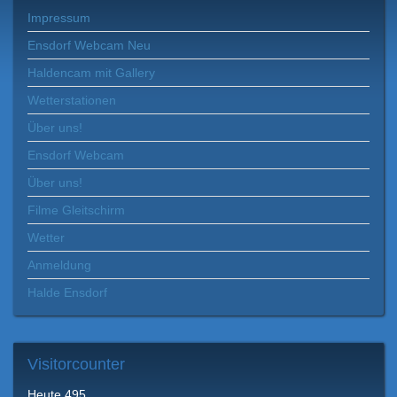
Impressum
Ensdorf Webcam Neu
Haldencam mit Gallery
Wetterstationen
Über uns!
Ensdorf Webcam
Über uns!
Filme Gleitschirm
Wetter
Anmeldung
Halde Ensdorf
Visitorcounter
Heute
495