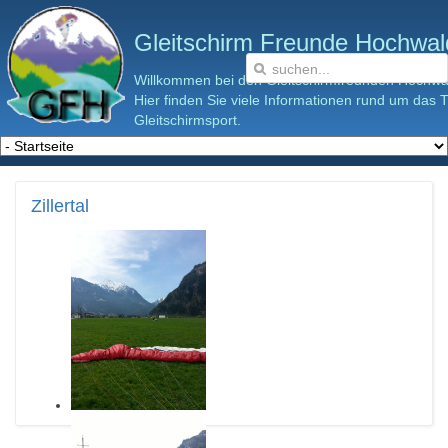
Gleitschirm Freunde Hochwald
Willkommen bei den Gleitschirmfreunden Hochwal
Hier finden Sie viele Informationen rund um das
Gleitschirmsport.
Zillertal