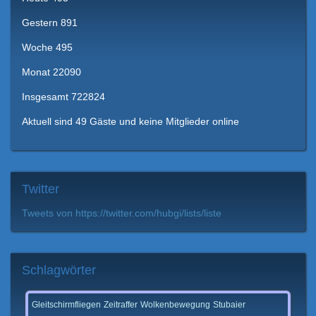
Gestern
891
Woche
495
Monat
22090
Insgesamt
722824
Aktuell sind 49 Gäste und keine Mitglieder online
Twitter
Tweets von https://twitter.com/hubgi/lists/liste
Schlagwörter
Gleitschirmfliegen
Zeitraffer
Wolkenbewegung
Stubaier