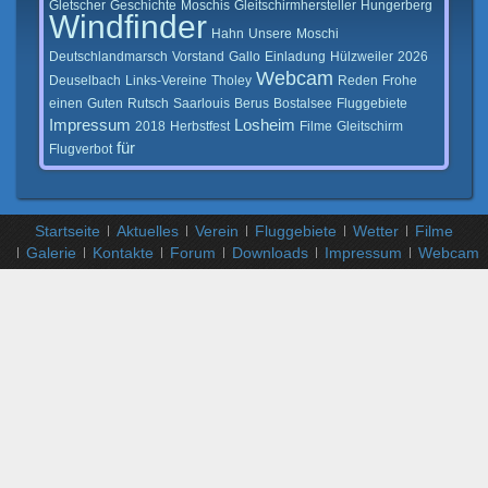
Gletscher
Geschichte
Moschis
Gleitschirmhersteller
Hungerberg
Windfinder
Hahn
Unsere
Moschi
Deutschlandmarsch
Vorstand
Gallo
Einladung
Hülzweiler
2026
Webcam
Deuselbach
Links-Vereine
Tholey
Reden
Frohe
einen
Guten
Rutsch
Saarlouis
Berus
Bostalsee
Fluggebiete
Impressum
Losheim
2018
Herbstfest
Filme
Gleitschirm
für
Flugverbot
Startseite
Aktuelles
Verein
Fluggebiete
Wetter
Filme
Galerie
Kontakte
Forum
Downloads
Impressum
Webcam
X
n
x
x
X
v
i
d
e
o