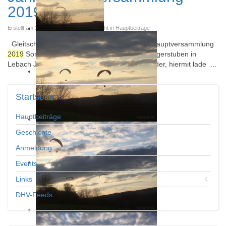
2019
Erstellt am 31. August 2015. Veröffentlicht in Hauptbeiträge
Gleitschirm - Freunde Hochwald e.V. Jahreshauptversammlung
2019
Sonntag 10.03.2019 10:00 Uhr Hotel Bürgerstuben in
Lebach Jabacherstr.28 Liebe Vereinsmitglieder, hiermit lade ...
Startseite
Hauptbeiträge
Geschichte
Anmeldung
Events
Links
DHV-Feeds