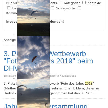
Nur Suchen:
Suche in Events
Kategorien
Kontakte
Beiträge
Newsfeeds
Schlagwörter
Kommentare
Insgesamt 2 Ergebnisse gefunden!
Anzeige #
3. Platz beim Wettbewerb
"Foto des Jahrs 2019" beim
DHV
Erstellt am 25. Dezember 2019. Veröffentlicht in Hauptbeiträge
3. Platz beim DHV Foto-Wettbewerb "Foto des Jahrs
2019
"
Günther Hector hat mit einigen sehr schönen Bildern, die er im
Herbst 2019 auf der Halde aufgenommen hat den 3. Platz ...
Jahreshauptversammlung