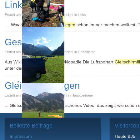
Links
Erstellt am 01. September 2015. Veröffentlicht in Links
... Was du außer
Gleitschirmfliegen
schon immer machen wolltest. 
Geschichte
Erstellt am 01. September 2015. Veröffentlicht in Geschichte
Aus Wikipedia, der freien Enzyklopädie Die Luftsportart
Gleitschirmf
unter dem Gleitschirm ...
Gleitschirmfliegen
Erstellt am 31. August 2015. Veröffentlicht in Hauptbeiträge
... Gletscher BB0WElYi5eA ein schönes Video, das zeigt, wie schön 
Beliebte
Beiträge
Visitorcou
Impressum
Heute
835