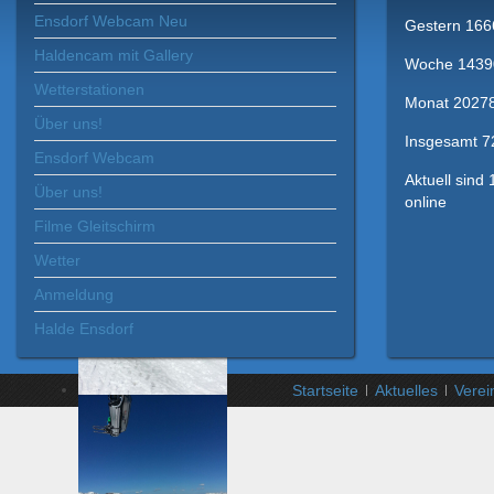
Ensdorf Webcam Neu
Gestern
166
Haldencam mit Gallery
Woche
1439
Wetterstationen
Monat
2027
Über uns!
Insgesamt
7
Ensdorf Webcam
Aktuell sind
Über uns!
online
Filme Gleitschirm
Wetter
Anmeldung
Halde Ensdorf
Startseite
Aktuelles
Verei
Xnxx
Xvideos