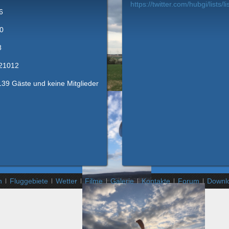
https://twitter.com/hubgi/lists/li
6
0
8
21012
 139 Gäste und keine Mitglieder
n
Fluggebiete
Wetter
Filme
Galerie
Kontakte
Forum
Downl