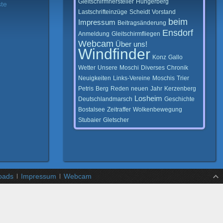
Gleitschirmhersteller
Hungerberg
ste
Lastschrifteinzüge
Scheidt
Vorstand
beim
Impressum
Beitragsänderung
Ensdorf
Anmeldung
Gleitschirmfliegen
Webcam
Über
uns!
Windfinder
Konz
Gallo
Wetter
Unsere
Moschi
Diverses
Chronik
Neuigkeiten
Links-Vereine
Moschis
Trier
Petris
Berg
Reden
neuen
Jahr
Kerzenberg
Losheim
Deutschlandmarsch
Geschichte
Bostalsee
Zeitraffer
Wolkenbewegung
Stubaier
Gletscher
oads
Impressum
Webcam