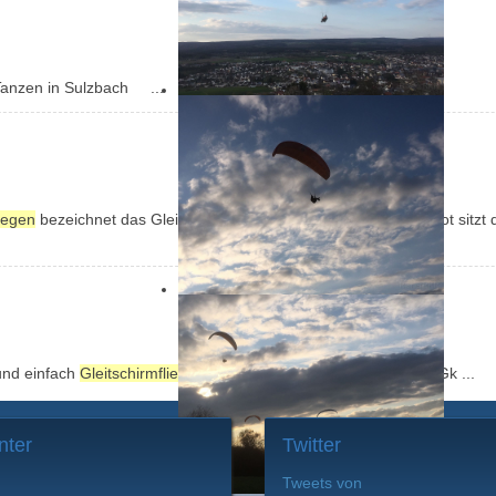
Tanzen in Sulzbach ...
liegen
bezeichnet das Gleitsegeln mit einem Gleitschirm. Der Pilot sitzt
und einfach
Gleitschirmfliegen
am Gallo sein kann. P3X80EpwkGk ...
nter
Twitter
Tweets von