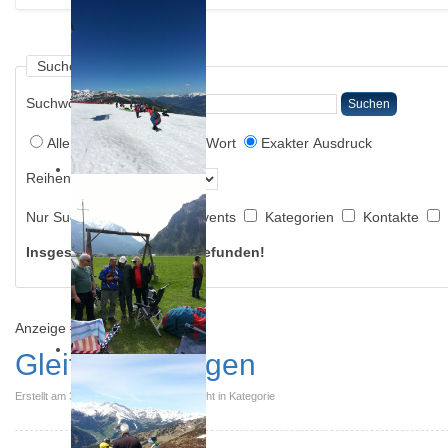
Suchen
Suchwörter:
Suchen
Alle Wörter
Irgendein Wort
Exakter Ausdruck
Reihenfolge:
Nur Suchen:
Suche in Events
Kategorien
Kontakte
Insgesamt 4 Ergebnisse gefunden!
Anzeige #
Gleitschirmfliegen
Erstellt am 31. August 2015. Veröffentlicht in Kategorie